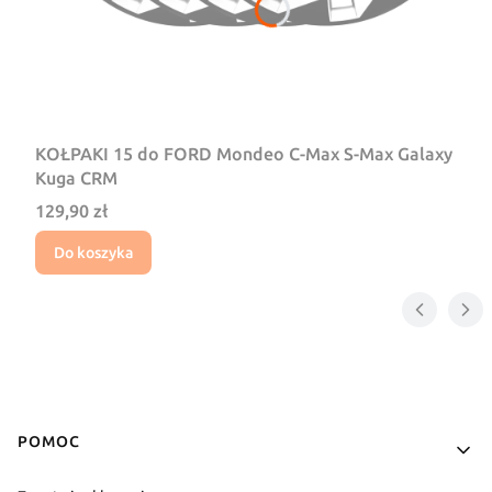
KOŁPAKI 15 do FORD Mondeo C-Max S-Max Galaxy
Kuga CRM
Cena
129,90 zł
Do koszyka
Linki w stopce
POMOC