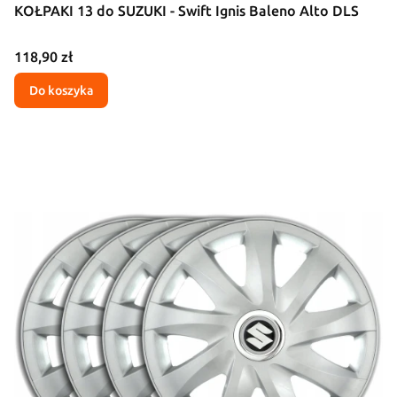
KOŁPAKI 13 do SUZUKI - Swift Ignis Baleno Alto DLS
Cena
118,90 zł
Do koszyka