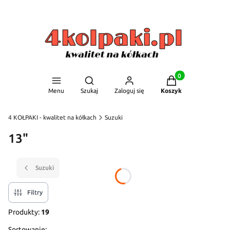
Produkty w koszyku
Otwórz wyszukiwarkę
Menu
Szukaj
Zaloguj się
Koszyk
4 KOŁPAKI - kwalitet na kółkach
Suzuki
13"
Suzuki
Filtry
Produkty:
19
Sortowanie: