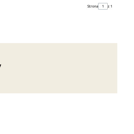
Strona
z 1
y