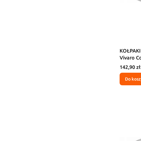
KOŁPAKI
Vivaro 
Cena
142,90 zł
Do kosz