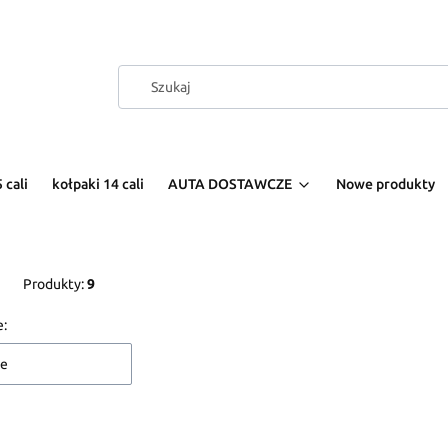
 cali
kołpaki 14 cali
AUTA DOSTAWCZE
Nowe produkty
Produkty:
9
 produktów
e:
ne