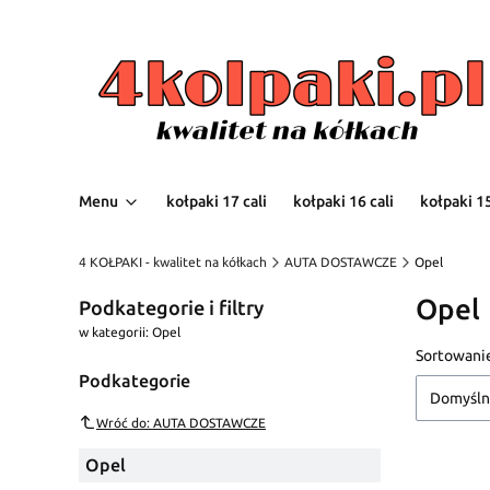
Menu
kołpaki 17 cali
kołpaki 16 cali
kołpaki 15
4 KOŁPAKI - kwalitet na kółkach
AUTA DOSTAWCZE
Opel
Opel
Podkategorie i filtry
w kategorii: Opel
Lista
Sortowani
Podkategorie
Domyśl
Wróć do: AUTA DOSTAWCZE
Opel