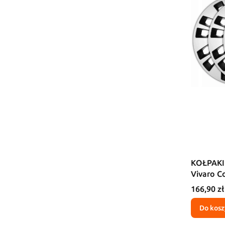
KOŁPAKI
Vivaro C
Cena
166,90 zł
Do kosz