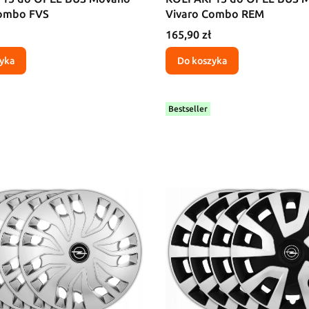
Combo FVS
Vivaro Combo REM
Cena
165,90 zł
yka
Do koszyka
Bestseller