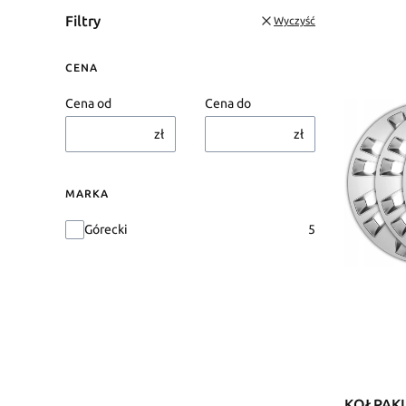
Filtry
Wyczyść
CENA
Cena od
Cena do
zł
zł
MARKA
Marka
Górecki
5
KOŁPAKI