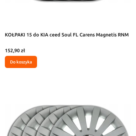
KOŁPAKI 15 do KIA ceed Soul FL Carens Magnetis RNM
Cena
152,90 zł
Do koszyka