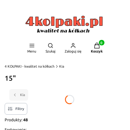
Produkty w koszyku
Otwórz wyszukiwarkę
Menu
Szukaj
Zaloguj się
Koszyk
4 KOŁPAKI - kwalitet na kółkach
Kia
15"
Kia
Filtry
Produkty:
48
Sortowanie: