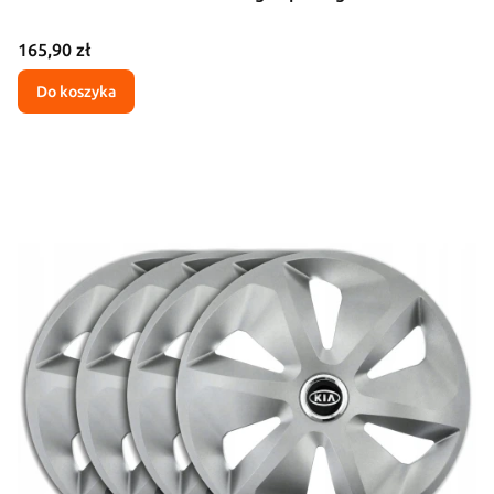
Cena
165,90 zł
Do koszyka