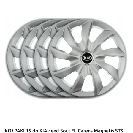
KOŁPAKI 15 do KIA ceed Soul FL Carens Magnetis STS