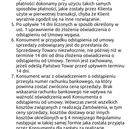
płatności dokonamy przy użyciu takich samych
sposobów płatności, jakie zostały przez Klienta
użyte w pierwotnej transakcji, chyba że Klient
wyraźnie zgodził się na inne rozwiązanie.
Po upływie 14 dni liczonych w sposób określony w
ust. 1 uprawnienie do złożenia oświadczenia o
odstąpieniu od Umowy wygasa.
Konsument w przypadku odstąpienia od umowy
sprzedaży zobowiązany jest do przesłania do
Sprzedawcy Towaru niezwłocznie, nie później niż w
terminie 14 dni od dnia złożenia oświadczenia o
odstąpieniu od Umowy. Termin jest zachowany,
jeżeli odeślą Państwo Towar przed upływem terminu
14 dni.
Konsument wraz z oświadczeniem o odstąpieniu
przesyła numer rachunku bankowego, na który
powinna zostać zwrócona cena sprzedaży. Brak
wskazania rachunku bankowego nie wpływa na
ważność oświadczenia woli Konsumenta o
odstąpieniu od umowy. Wówczas zwrot wszelkich
kosztów związanych z realizacją Zamówienia, w tym
ceny sprzedaży, kosztów dostawy oraz innych
kosztów określonych w § 4 niniejszego Regulaminu
następuje w takiej samej formie jaka została przyjęta
przez Konsumenta dla zapłaty za realizację