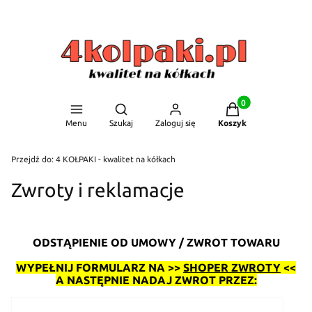
Produkty w koszyku
Otwórz wyszukiwarkę
Menu
Szukaj
Zaloguj się
Koszyk
Przejdź do:
4 KOŁPAKI - kwalitet na kółkach
Zwroty i reklamacje
ODSTĄPIENIE OD UMOWY / ZWROT TOWARU
WYPEŁNIJ FORMULARZ NA >>
SHOPER ZWROTY
<<
A NASTĘPNIE NADAJ ZWROT PRZEZ: