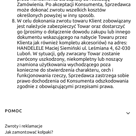
Zamówienia. Po akceptacji Konsumenta, Sprzedawca
może dokonać zwrotu wszelkich kosztów
określonych powyżej w inny sposób.
W celu dokonania zwrotu towaru Klient zobowiązany
jest należycie zabezpieczyć Towar oraz dostarczyć
go (prosimy o dołączenie dowodu zakupu lub innego
dokumentu wskazującego na nabycie Towaru przez
Klienta jak również kompletu akcesoriów) na adres:
HANDELELE Maciej Siemiński ul. Leśmiana 4, 62-030
Luboń. W sytuacji, gdy zwracany Towar zostanie
zwrócony uszkodzony, niekompletny lub noszący
znamiona użytkowania wychodzącego poza
konieczne do stwierdzenia charakteru, cech i
funkcjonowania rzeczy, Sprzedawca zastrzega sobie
prawo dochodzenia od Konsumenta odszkodowania
zgodnie z obowiązującymi przepisami prawa.
Linki w stopce
POMOC
Zwroty i reklamacje
Jak zamontować kołpaki?