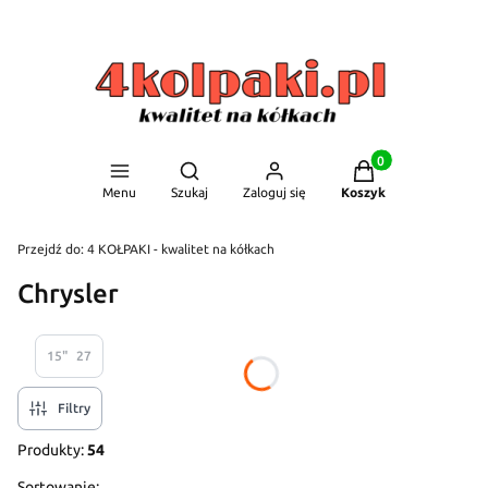
Produkty w koszyku
Otwórz wyszukiwarkę
Menu
Szukaj
Zaloguj się
Koszyk
Przejdź do:
4 KOŁPAKI - kwalitet na kółkach
Chrysler
15"
27
Filtry
Produkty:
54
Sortowanie: