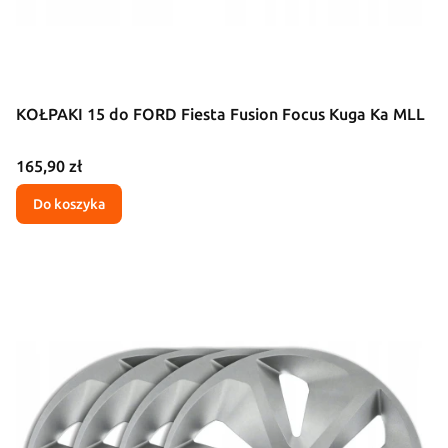
KOŁPAKI 15 do FORD Fiesta Fusion Focus Kuga Ka MLL
Cena
165,90 zł
Do koszyka