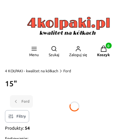
Produkty w koszyku
Otwórz wyszukiwarkę
Menu
Szukaj
Zaloguj się
Koszyk
4 KOŁPAKI - kwalitet na kółkach
Ford
15"
Ford
Filtry
Produkty:
54
Sortowanie: