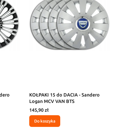
dero
KOŁPAKI 15 do DACIA - Sandero
Logan MCV VAN BTS
Cena
145,90 zł
Do koszyka