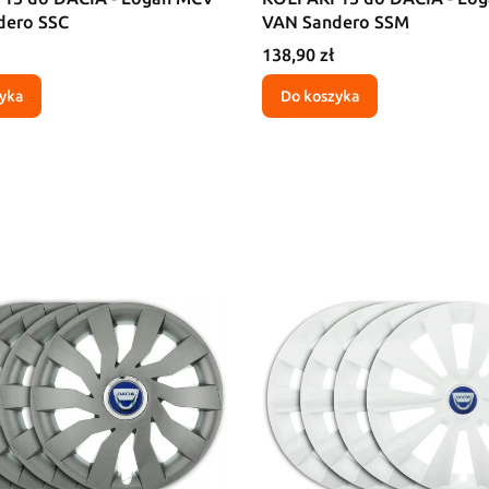
dero SSC
VAN Sandero SSM
Cena
138,90 zł
yka
Do koszyka