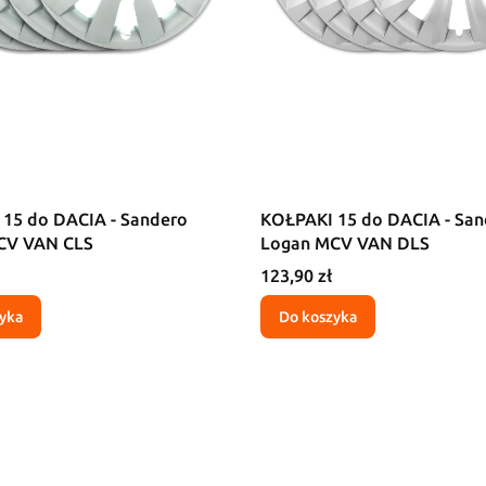
15 do DACIA - Sandero
KOŁPAKI 15 do DACIA - San
CV VAN CLS
Logan MCV VAN DLS
Cena
123,90 zł
yka
Do koszyka