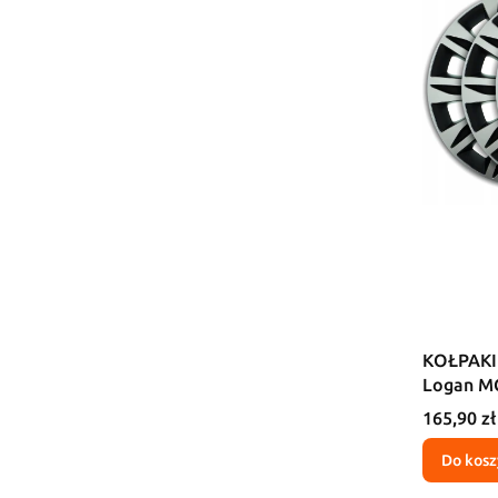
KOŁPAKI 
Logan M
Cena
165,90 zł
Do kosz