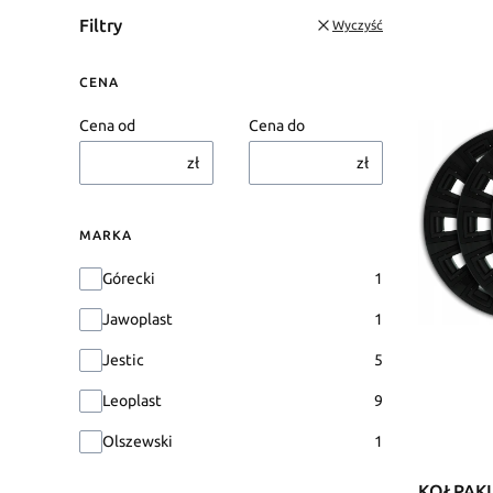
Filtry
Wyczyść
CENA
Cena od
Cena do
zł
zł
MARKA
Marka
Górecki
1
Jawoplast
1
Jestic
5
Leoplast
9
Olszewski
1
KOŁPAKI