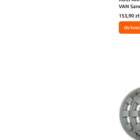
VAN San
Cena
153,90 zł
Do kosz