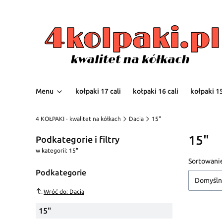
Menu
kołpaki 17 cali
kołpaki 16 cali
kołpaki 15
4 KOŁPAKI - kwalitet na kółkach
Dacia
15"
15"
Podkategorie i filtry
w kategorii: 15"
Lista
Sortowani
Podkategorie
Domyśl
Wróć do: Dacia
15"