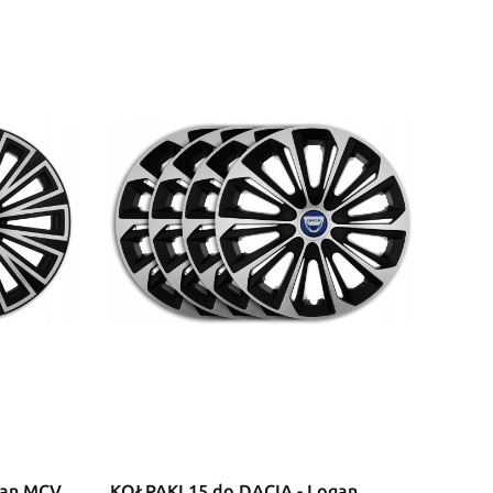
gan MCV
KOŁPAKI 15 do DACIA - Logan