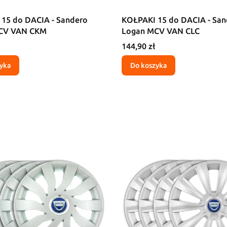
15 do DACIA - Sandero
KOŁPAKI 15 do DACIA - San
CV VAN CKM
Logan MCV VAN CLC
Cena
144,90 zł
yka
Do koszyka