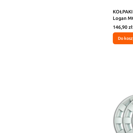
KOŁPAKI 
Logan M
Cena
146,90 zł
Do kosz