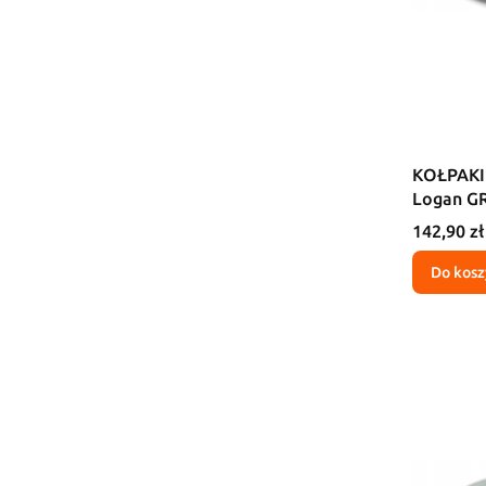
KOŁPAKI 
Logan G
Cena
142,90 zł
Do kosz