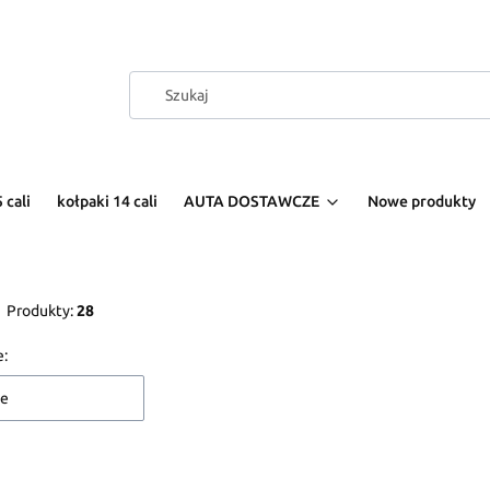
 cali
kołpaki 14 cali
AUTA DOSTAWCZE
Nowe produkty
Produkty:
28
 produktów
e:
ne