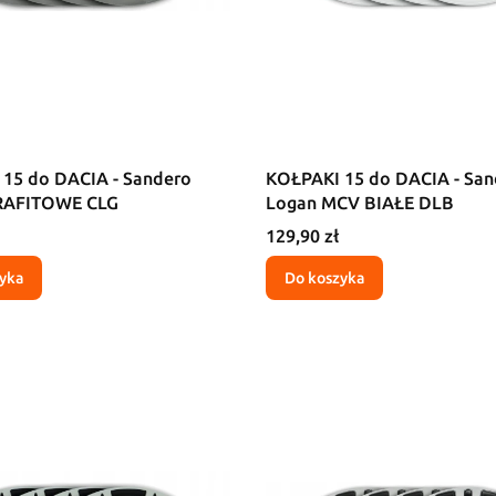
15 do DACIA - Sandero
KOŁPAKI 15 do DACIA - San
RAFITOWE CLG
Logan MCV BIAŁE DLB
Cena
129,90 zł
yka
Do koszyka