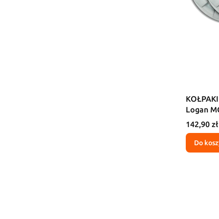
KOŁPAKI 
Logan M
Cena
142,90 zł
Do kosz