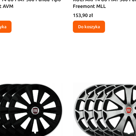
t AVM
Freemont MLL
Cena
153,90 zł
yka
Do koszyka