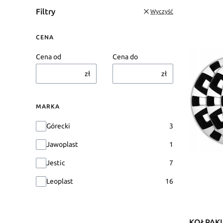
Filtry
Wyczyść
CENA
Cena od
Cena do
zł
zł
MARKA
Marka
Górecki
3
Jawoplast
1
Jestic
7
Leoplast
16
KOŁPAKI 