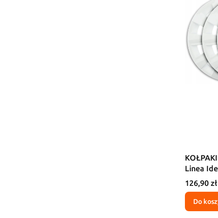
KOŁPAKI 
Linea Id
Cena
126,90 zł
Do kosz