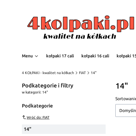
Menu
kołpaki 17 cali
kołpaki 16 cali
kołpaki 15
4 KOŁPAKI - kwalitet na kółkach
FIAT
14"
14"
Podkategorie i filtry
w kategorii: 14"
Lista
Sortowani
Podkategorie
Domyśl
Wróć do: FIAT
14"