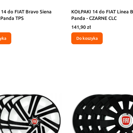
14 do FIAT Bravo Siena
KOŁPAKI 14 do FIAT Linea 
 Panda TPS
Panda - CZARNE CLC
Cena
141,90 zł
yka
Do koszyka