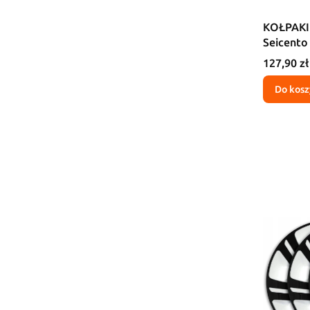
KOŁPAKI 
Seicento
Cena
127,90 zł
Do kosz