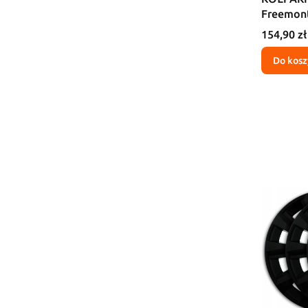
Freemon
Cena
154,90 zł
Do kosz