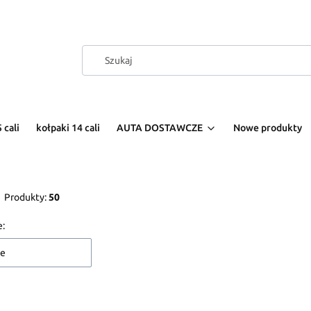
 cali
kołpaki 14 cali
AUTA DOSTAWCZE
Nowe produkty
Produkty:
50
 produktów
e:
ne