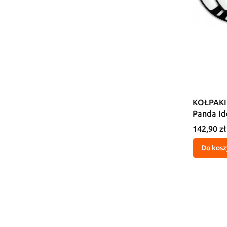
KOŁPAKI 
Panda Id
Cena
142,90 zł
Do kosz