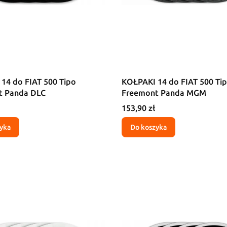
14 do FIAT 500 Tipo
KOŁPAKI 14 do FIAT 500 Ti
t Panda DLC
Freemont Panda MGM
Cena
153,90 zł
yka
Do koszyka