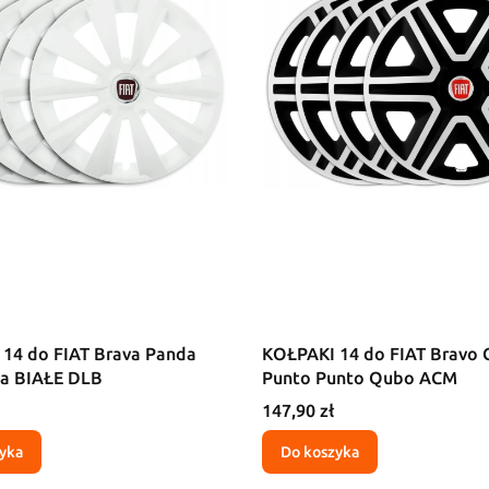
14 do FIAT Brava Panda
KOŁPAKI 14 do FIAT Bravo 
ea BIAŁE DLB
Punto Punto Qubo ACM
Cena
147,90 zł
yka
Do koszyka