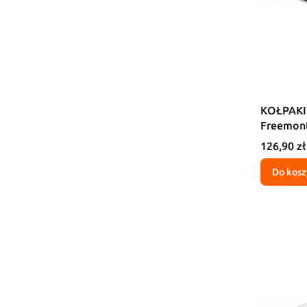
KOŁPAKI 
Freemon
Cena
126,90 zł
Do kosz