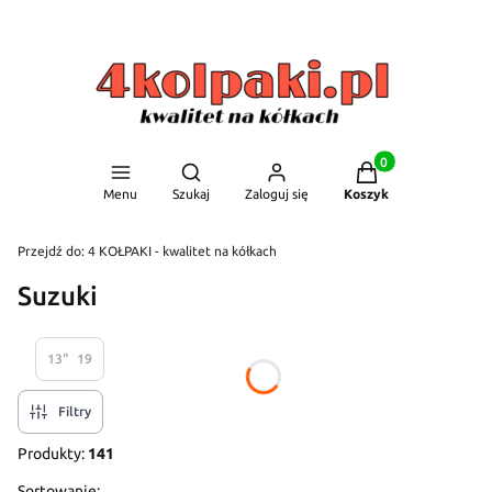
Produkty w koszyku
Otwórz wyszukiwarkę
Menu
Szukaj
Zaloguj się
Koszyk
Przejdź do:
4 KOŁPAKI - kwalitet na kółkach
Suzuki
13"
19
Filtry
Produkty:
141
Sortowanie: