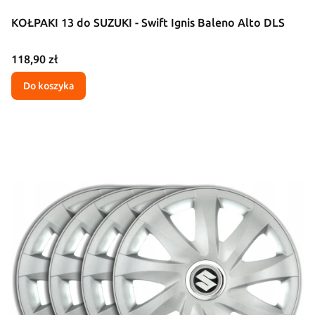
KOŁPAKI 13 do SUZUKI - Swift Ignis Baleno Alto DLS
Cena
118,90 zł
Do koszyka