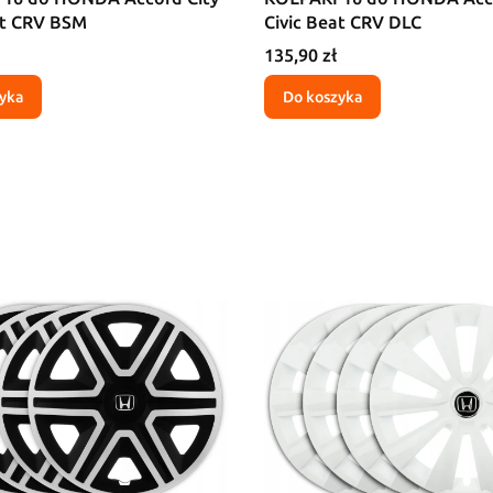
at CRV BSM
Civic Beat CRV DLC
Cena
135,90 zł
yka
Do koszyka