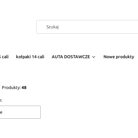
 cali
kołpaki 14 cali
AUTA DOSTAWCZE
Nowe produkty
Produkty:
48
 produktów
e:
ne