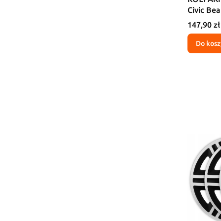
Civic Be
Cena
147,90 zł
Do kosz