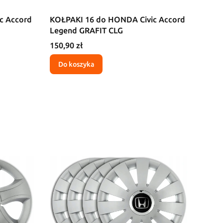
c Accord
KOŁPAKI 16 do HONDA Civic Accord
Legend GRAFIT CLG
Cena
150,90 zł
Do koszyka