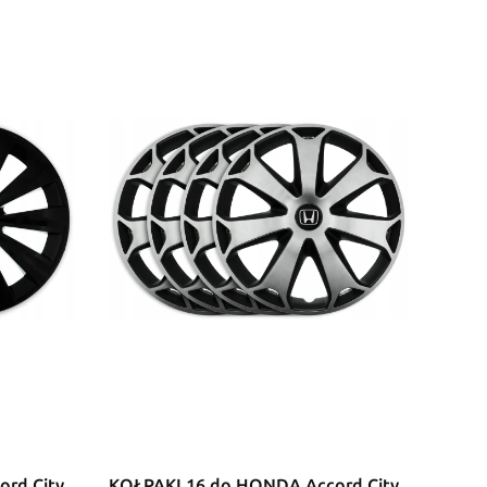
rd City
KOŁPAKI 16 do HONDA Accord City