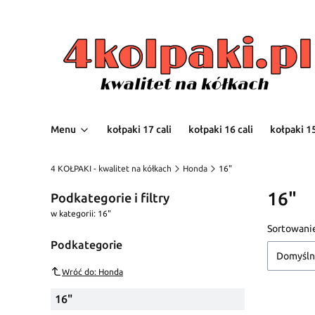
Menu
kołpaki 17 cali
kołpaki 16 cali
kołpaki 15
4 KOŁPAKI - kwalitet na kółkach
Honda
16"
16"
Podkategorie i filtry
w kategorii: 16"
Lista
Sortowani
Podkategorie
Domyśl
Wróć do: Honda
16"