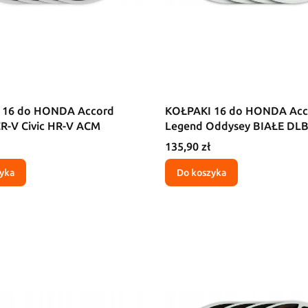
 16 do HONDA Accord
KOŁPAKI 16 do HONDA Acc
R-V Civic HR-V ACM
Legend Oddysey BIAŁE DL
Cena
135,90 zł
yka
Do koszyka