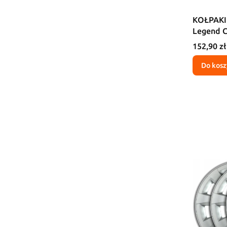
KOŁPAKI 
Legend 
Cena
152,90 zł
Do kosz