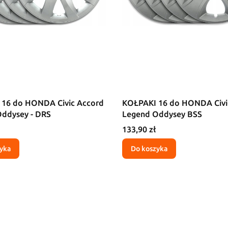
16 do HONDA Civic Accord
KOŁPAKI 16 do HONDA Civi
ddysey - DRS
Legend Oddysey BSS
Cena
133,90 zł
yka
Do koszyka