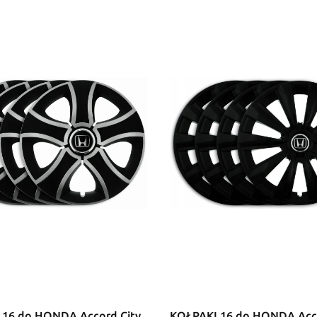
 16 do HONDA Accord City
KOŁPAKI 16 do HONDA Acco