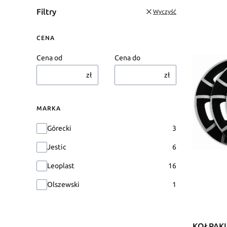
Filtry
Wyczyść
CENA
Cena od
Cena do
zł
zł
MARKA
Marka
Górecki
3
Jestic
6
Leoplast
16
Olszewski
1
KOŁPAKI