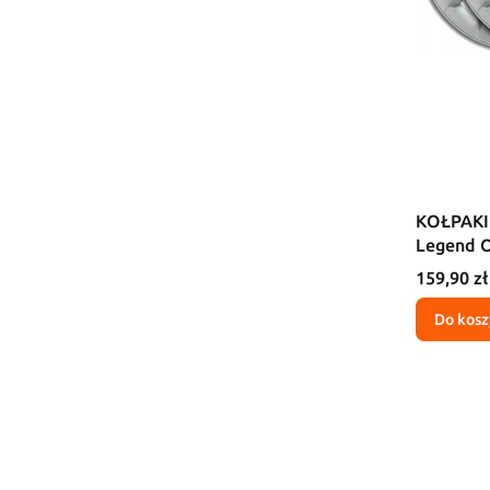
KOŁPAKI 
Legend O
Cena
159,90 zł
Do kosz