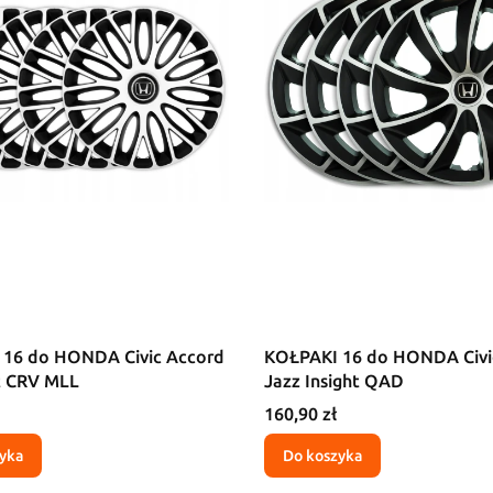
16 do HONDA Civic Accord
KOŁPAKI 16 do HONDA Civi
t CRV MLL
Jazz Insight QAD
Cena
160,90 zł
yka
Do koszyka