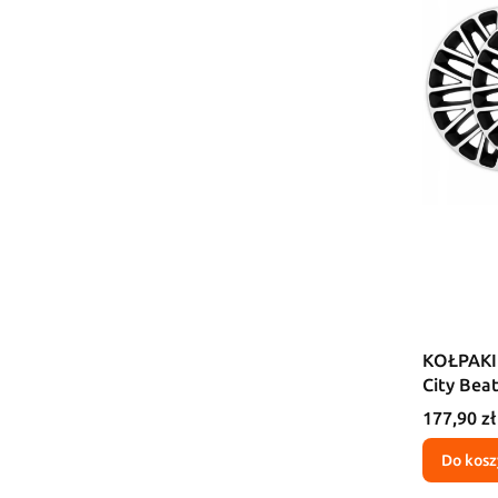
KOŁPAKI 
City Bea
Cena
177,90 zł
Do kosz