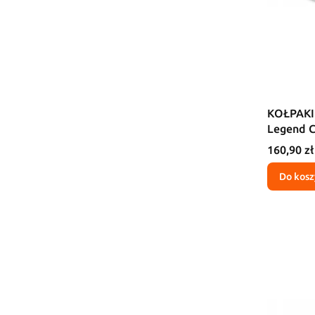
KOŁPAKI
Legend C
Cena
160,90 zł
Do kosz