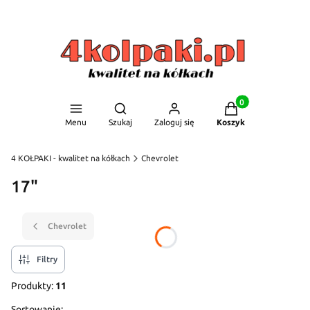
Produkty w koszyku
Otwórz wyszukiwarkę
Menu
Szukaj
Zaloguj się
Koszyk
4 KOŁPAKI - kwalitet na kółkach
Chevrolet
17"
Chevrolet
Filtry
Produkty:
11
Sortowanie: