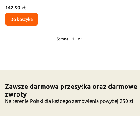
Cena
142,90 zł
Do koszyka
Strona
z 1
Zawsze darmowa przesyłka oraz darmowe
zwroty
Na terenie Polski dla każdego zamówienia powyżej 250 zł