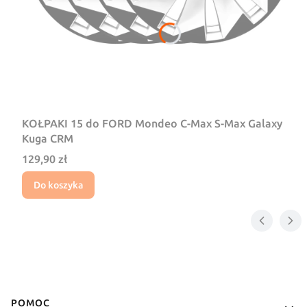
KOŁPAKI 15 do FORD Mondeo C-Max S-Max Galaxy
Kuga CRM
Cena
129,90 zł
Do koszyka
Linki w stopce
POMOC