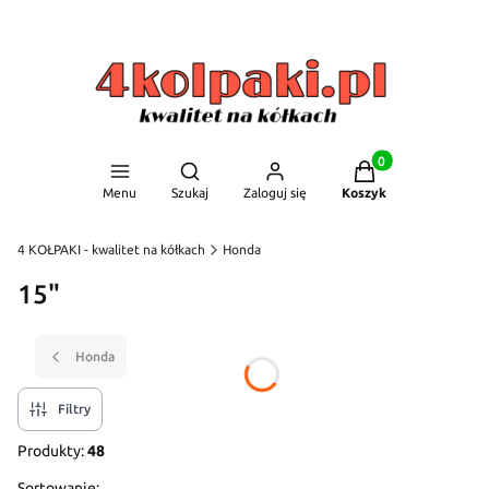
Produkty w koszyku
Otwórz wyszukiwarkę
Menu
Szukaj
Zaloguj się
Koszyk
4 KOŁPAKI - kwalitet na kółkach
Honda
15"
Honda
Filtry
Produkty:
48
Sortowanie: