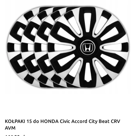
KOŁPAKI 15 do HONDA Civic Accord City Beat CRV
AVM