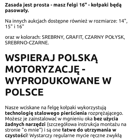
Zasada jest prosta - masz felgi 16" - kołpaki będą
pasowały.
Na innych aukcjach dostępne również w rozmiarze: 14",
15" i 16"
oraz w kolorach: SREBRNY, GRAFIT, CZARNY POŁYSK,
SREBRNO-CZARNE.
WSPIERAJ POLSKĄ
MOTORYZACJĘ -
WYPRODUKOWANE W
POLSCE
Nasze wciskane na felgę kołpaki wykorzystują
technologię stalowego pierścienia
rozprężającego.
Możesz je zainstalować w mgnieniu oka
bez użycia
żadnych narzędzi
(szczegółowa instrukcja montażu na
stronie "o mnie") i są one
łatwe do utrzymania w
czystości
! Wystarczy regularne mycie ręczne zwykłą