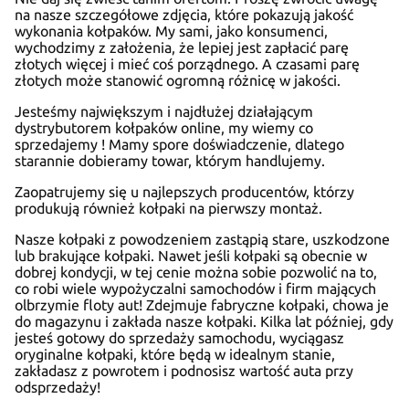
na nasze szczegółowe zdjęcia, które pokazują jakość
wykonania kołpaków. My sami, jako konsumenci,
wychodzimy z założenia, że lepiej jest zapłacić parę
złotych więcej i mieć coś porządnego. A czasami parę
złotych może stanowić ogromną różnicę w jakości.
Jesteśmy największym i najdłużej działającym
dystrybutorem kołpaków online, my wiemy co
sprzedajemy ! Mamy spore doświadczenie, dlatego
starannie dobieramy towar, którym handlujemy.
Zaopatrujemy się u najlepszych producentów, którzy
produkują również kołpaki na pierwszy montaż.
Nasze kołpaki z powodzeniem zastąpią stare, uszkodzone
lub brakujące kołpaki. Nawet jeśli kołpaki są obecnie w
dobrej kondycji, w tej cenie można sobie pozwolić na to,
co robi wiele wypożyczalni samochodów i firm mających
olbrzymie floty aut! Zdejmuje fabryczne kołpaki, chowa je
do magazynu i zakłada nasze kołpaki. Kilka lat później, gdy
jesteś gotowy do sprzedaży samochodu, wyciągasz
oryginalne kołpaki, które będą w idealnym stanie,
zakładasz z powrotem i podnosisz wartość auta przy
odsprzedaży!