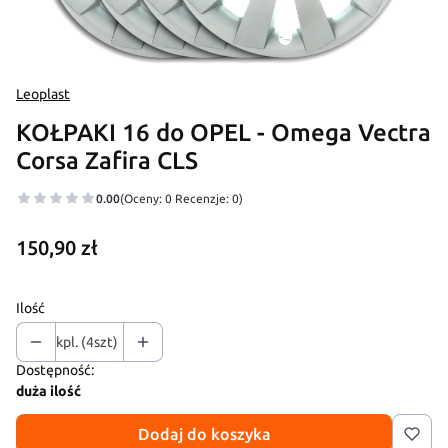
Leoplast
KOŁPAKI 16 do OPEL - Omega Vectra
Corsa Zafira CLS
0.00
(Oceny: 0 Recenzje: 0)
Cena
150,90 zł
Ilość
kpl. (4szt)
Dostępność:
duża ilość
Dodaj do koszyka