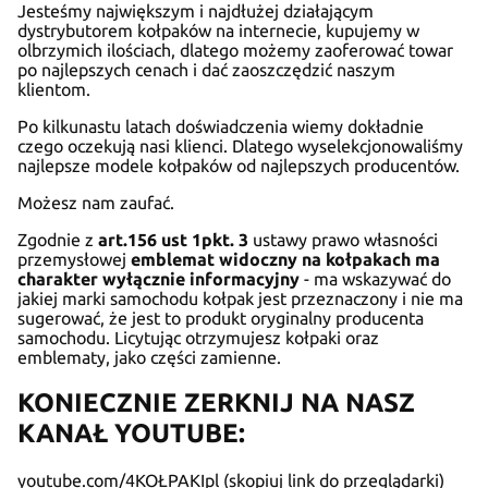
Jesteśmy największym i najdłużej działającym
dystrybutorem kołpaków na internecie, kupujemy w
olbrzymich ilościach, dlatego możemy zaoferować towar
po najlepszych cenach i dać zaoszczędzić naszym
klientom.
Po kilkunastu latach doświadczenia wiemy dokładnie
czego oczekują nasi klienci. Dlatego wyselekcjonowaliśmy
najlepsze modele kołpaków od najlepszych producentów.
Możesz nam zaufać.
Zgodnie z
art.156 ust 1pkt. 3
ustawy prawo własności
przemysłowej
emblemat widoczny na kołpakach ma
charakter wyłącznie informacyjny
- ma wskazywać do
jakiej marki samochodu kołpak jest przeznaczony i nie ma
sugerować, że jest to produkt oryginalny producenta
samochodu. Licytując otrzymujesz kołpaki oraz
emblematy, jako części zamienne.
KONIECZNIE ZERKNIJ NA NASZ
KANAŁ YOUTUBE:
youtube.com/4KOŁPAKIpl (skopiuj link do przeglądarki)