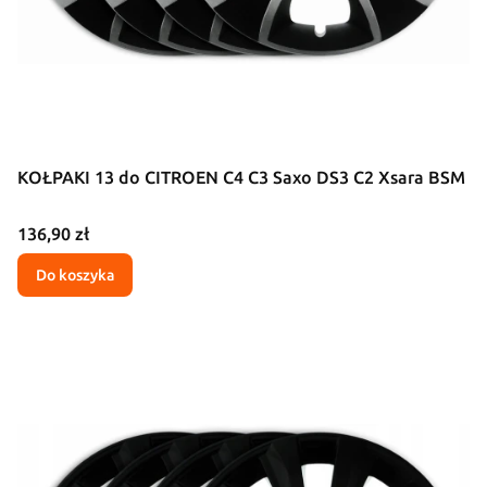
KOŁPAKI 13 do CITROEN C4 C3 Saxo DS3 C2 Xsara BSM
Cena
136,90 zł
Do koszyka