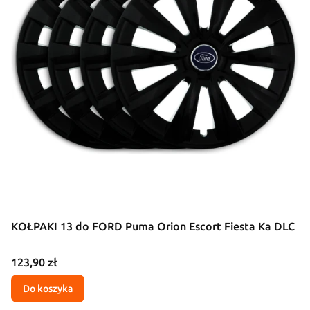
KOŁPAKI 13 do FORD Puma Orion Escort Fiesta Ka DLC
Cena
123,90 zł
Do koszyka