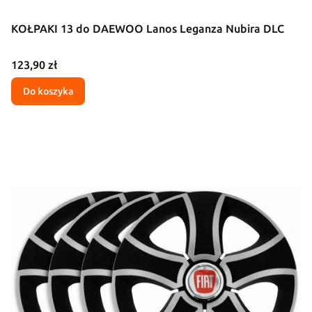
KOŁPAKI 13 do DAEWOO Lanos Leganza Nubira DLC
Cena
123,90 zł
Do koszyka