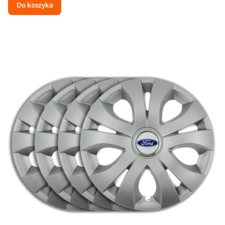
Do koszyka