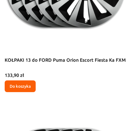
KOŁPAKI 13 do FORD Puma Orion Escort Fiesta Ka FXM
Cena
133,90 zł
Do koszyka