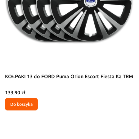
KOŁPAKI 13 do FORD Puma Orion Escort Fiesta Ka TRM
Cena
133,90 zł
Do koszyka