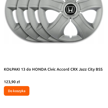
KOŁPAKI 13 do HONDA Civic Accord CRX Jazz City BSS
Cena
123,90 zł
Do koszyka